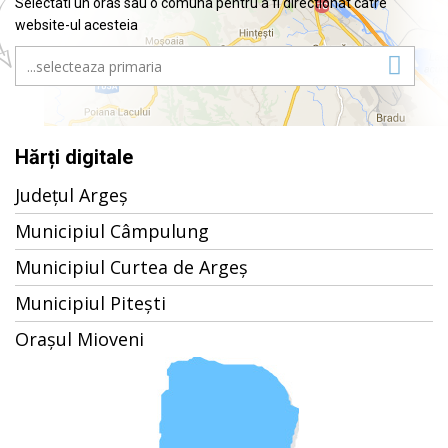
Selectati un oras sau o comuna pentru a fi directionat catre
website-ul acesteia
Hărți digitale
Județul Argeș
Municipiul Câmpulung
Municipiul Curtea de Argeș
Municipiul Pitești
Orașul Mioveni