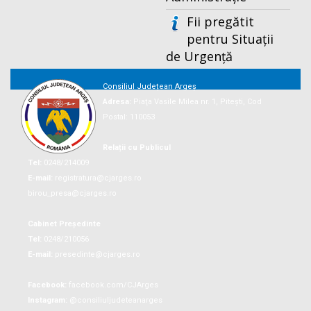
Fii pregătit
pentru Situații
de Urgență
Consiliul Județean Argeș
Adresa:
Piaţa Vasile Milea nr. 1, Piteşti, Cod
Postal: 110053
Relații cu Publicul
Tel:
0248/214009
E-mail:
registratura@cjarges.ro
birou_presa@cjarges.ro
Cabinet Președinte
Tel:
0248/210056
E-mail:
presedinte@cjarges.ro
Facebook:
facebook.com/CJArges
Instagram:
@consiliuljudeteanarges