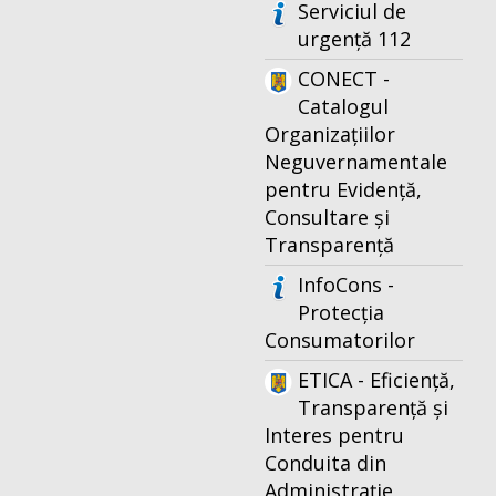
Serviciul de
urgență 112
CONECT -
Catalogul
Organizațiilor
Neguvernamentale
pentru Evidență,
Consultare și
Transparență
InfoCons -
Protecția
Consumatorilor
ETICA - Eficiență,
Transparență și
Interes pentru
Conduita din
Administrație