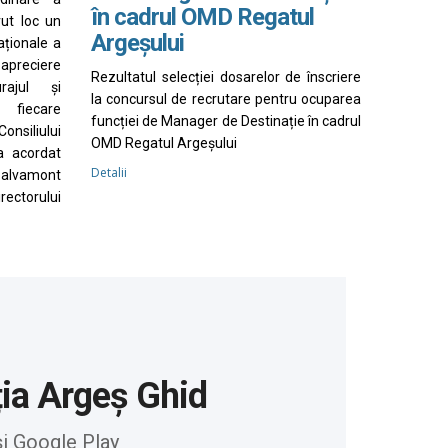
în cadrul OMD Regatul
vut loc un
Argeșului
aționale a
apreciere
Rezultatul selecției dosarelor de înscriere
rajul și
la concursul de recrutare pentru ocuparea
 fiecare
funcției de Manager de Destinație în cadrul
nsiliului
OMD Regatul Argeșului
a acordat
Detalii
Salvamont
irectorului
ția Argeș Ghid
și Google Play