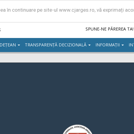
area în continuare pe site-ul www.cjarges.ro, vă exprimați ac
ș
SPUNE-NE PĂREREA TA!
UDEȚEAN
TRANSPARENȚĂ DECIZIONALĂ
INFORMAȚII
IN