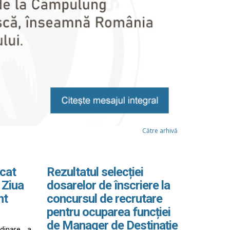
Către arhivă
cat
Rezultatul selecției
 Ziua
dosarelor de înscriere la
nt
concursul de recrutare
pentru ocuparea funcției
de Manager de Destinație
rdinare a