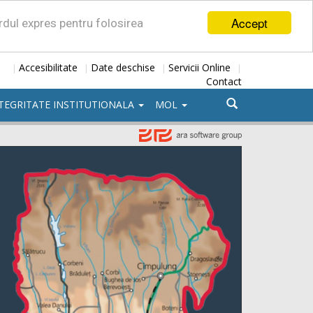
Accept
ordul expres pentru folosirea
Accesibilitate
Date deschise
Servicii Online
|
|
|
|
Contact
TEGRITATE INSTITUTIONALA
MOL