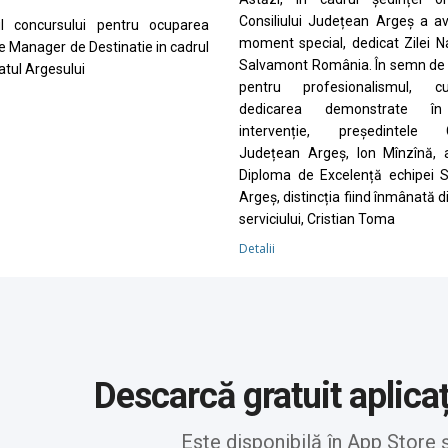
Consiliului Județean Argeș a a
ul concursului pentru ocuparea
moment special, dedicat Zilei N
de Manager de Destinatie in cadrul
Salvamont România. În semn de 
tul Argesului
pentru profesionalismul, cu
dedicarea demonstrate în
intervenție, președintele Co
Județean Argeș, Ion Mînzînă, 
Diploma de Excelență echipei 
Argeș, distincția fiind înmânată d
serviciului, Cristian Toma
Detalii
Descarcă gratuit aplica
Este disponibilă în App Store 