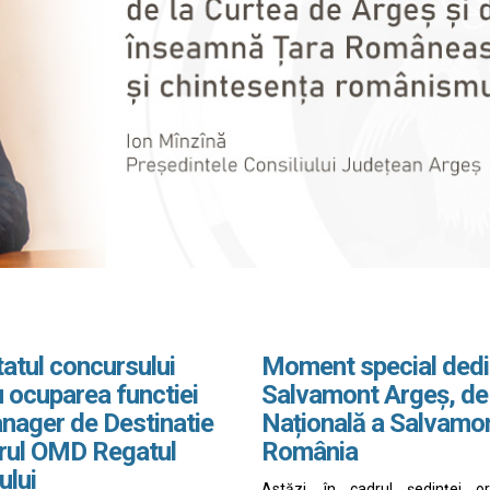
atul concursului
Moment special dedi
 ocuparea functiei
Salvamont Argeș, de
nager de Destinatie
Națională a Salvamo
drul OMD Regatul
România
ului
Astăzi, în cadrul ședinței o