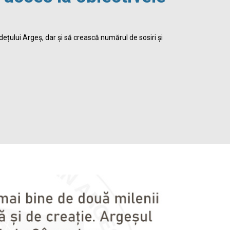
viața 
dețului Argeș, dar și să crească numărul de sosiri și
Biblioteca Jud
satisface inte
Detalii