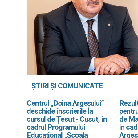
ȘTIRI ȘI COMUNICATE
Centrul „Doina Argeșului”
Rezult
deschide înscrierile la
pentru
cursul de Țesut - Cusut, în
de Ma
cadrul Programului
in ca
Educațional „Școala
Arges