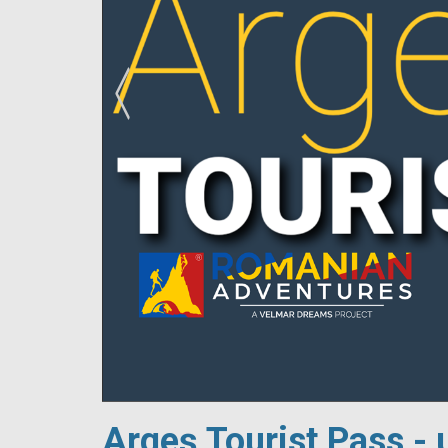
!
Argeș Tourist Pass - 