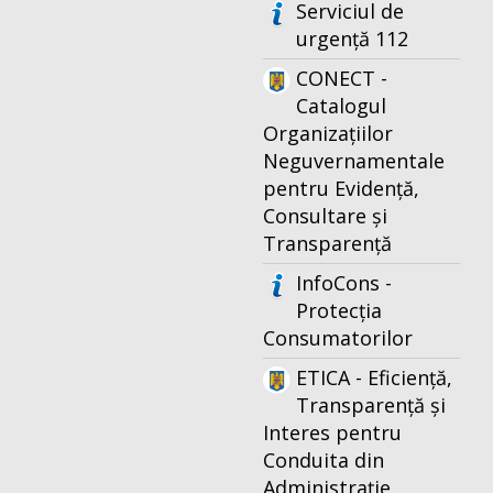
Serviciul de
urgență 112
CONECT -
Catalogul
Organizațiilor
Neguvernamentale
pentru Evidență,
Consultare și
Transparență
InfoCons -
Protecția
Consumatorilor
ETICA - Eficiență,
Transparență și
Interes pentru
Conduita din
Administrație