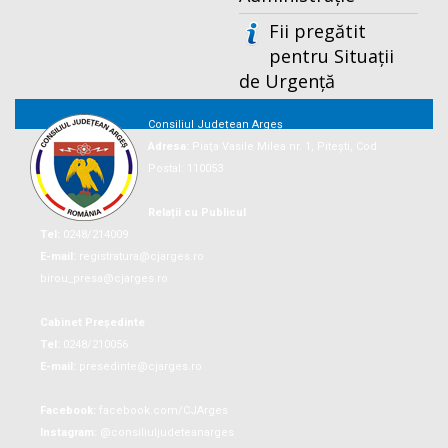
Fii pregătit
pentru Situații
de Urgență
Consiliul Județean Argeș
Adresa:
Piaţa Vasile Milea nr. 1, Piteşti, Cod
Postal: 110053
Relații cu Publicul
Tel:
0248/214009
E-mail:
registratura@cjarges.ro
birou_presa@cjarges.ro
Cabinet Președinte
Tel:
0248/210056
E-mail:
presedinte@cjarges.ro
Facebook:
facebook.com/CJArges
Instagram:
@consiliuljudeteanarges