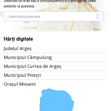
Selectati un oras sau o comuna pentru a fi directionat catre
website-ul acesteia
Hărți digitale
Județul Argeș
Municipiul Câmpulung
Municipiul Curtea de Argeș
Municipiul Pitești
Orașul Mioveni