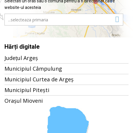
Selectati un oras sau o comuna pentru a fi directionat catre
website-ul acesteia
Hărți digitale
Județul Argeș
Municipiul Câmpulung
Municipiul Curtea de Argeș
Municipiul Pitești
Orașul Mioveni