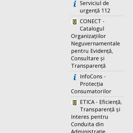
Serviciul de
urgență 112
CONECT -
Catalogul
Organizațiilor
Neguvernamentale
pentru Evidență,
Consultare și
Transparență
InfoCons -
Protecția
Consumatorilor
ETICA - Eficiență,
Transparență și
Interes pentru
Conduita din
Administrație