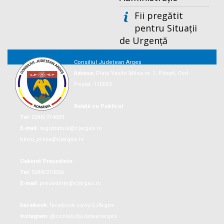
Fii pregătit
pentru Situații
de Urgență
Consiliul Județean Argeș
Adresa:
Piaţa Vasile Milea nr. 1, Piteşti, Cod
Postal: 110053
Relații cu Publicul
Tel:
0248/214009
E-mail:
registratura@cjarges.ro
birou_presa@cjarges.ro
Cabinet Președinte
Tel:
0248/210056
E-mail:
presedinte@cjarges.ro
Facebook:
facebook.com/CJArges
Instagram:
@consiliuljudeteanarges