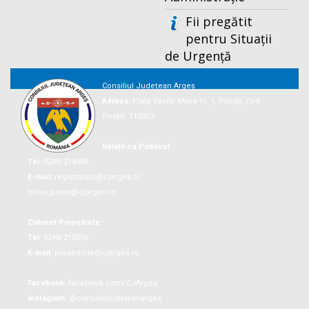
Fii pregătit
pentru Situații
de Urgență
Consiliul Județean Argeș
Adresa:
Piaţa Vasile Milea nr. 1, Piteşti, Cod
Postal: 110053
Relații cu Publicul
Tel:
0248/214009
E-mail:
registratura@cjarges.ro
birou_presa@cjarges.ro
Cabinet Președinte
Tel:
0248/210056
E-mail:
presedinte@cjarges.ro
Facebook:
facebook.com/CJArges
Instagram:
@consiliuljudeteanarges