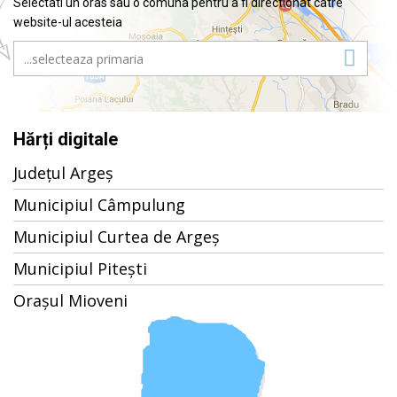
Selectati un oras sau o comuna pentru a fi directionat catre
website-ul acesteia
Hărți digitale
Județul Argeș
Municipiul Câmpulung
Municipiul Curtea de Argeș
Municipiul Pitești
Orașul Mioveni