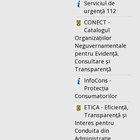
Serviciul de
urgență 112
CONECT -
Catalogul
Organizațiilor
Neguvernamentale
pentru Evidență,
Consultare și
Transparență
InfoCons -
Protecția
Consumatorilor
ETICA - Eficiență,
Transparență și
Interes pentru
Conduita din
Administrație