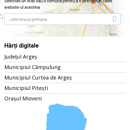
Selectati un oras sau o comuna pentru a fi directionat catre
website-ul acesteia
Hărți digitale
Județul Argeș
Municipiul Câmpulung
Municipiul Curtea de Argeș
Municipiul Pitești
Orașul Mioveni