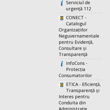
Serviciul de
urgență 112
CONECT -
Catalogul
Organizațiilor
Neguvernamentale
pentru Evidență,
Consultare și
Transparență
InfoCons -
Protecția
Consumatorilor
ETICA - Eficiență,
Transparență și
Interes pentru
Conduita din
Administrație