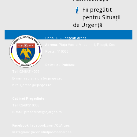
Fii pregătit
pentru Situații
de Urgență
Consiliul Județean Argeș
Adresa:
Piaţa Vasile Milea nr. 1, Piteşti, Cod
Postal: 110053
Relații cu Publicul
Tel:
0248/214009
E-mail:
registratura@cjarges.ro
birou_presa@cjarges.ro
Cabinet Președinte
Tel:
0248/210056
E-mail:
presedinte@cjarges.ro
Facebook:
facebook.com/CJArges
Instagram:
@consiliuljudeteanarges