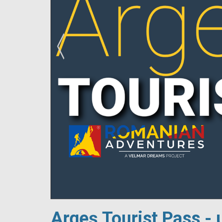
!
Argeș Tourist Pass - 