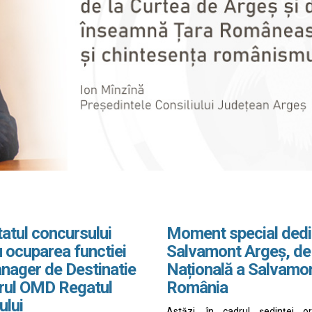
atul concursului
Moment special dedi
 ocuparea functiei
Salvamont Argeș, de
nager de Destinatie
Națională a Salvamo
drul OMD Regatul
România
ului
Astăzi, în cadrul ședinței o