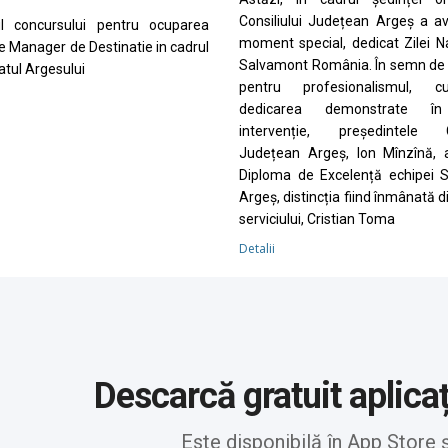
Consiliului Județean Argeș a a
ul concursului pentru ocuparea
moment special, dedicat Zilei N
de Manager de Destinatie in cadrul
Salvamont România. În semn de 
tul Argesului
pentru profesionalismul, cu
dedicarea demonstrate în
intervenție, președintele Co
Județean Argeș, Ion Mînzînă, 
Diploma de Excelență echipei 
Argeș, distincția fiind înmânată d
serviciului, Cristian Toma
Detalii
Descarcă gratuit aplica
Este disponibilă în App Store 