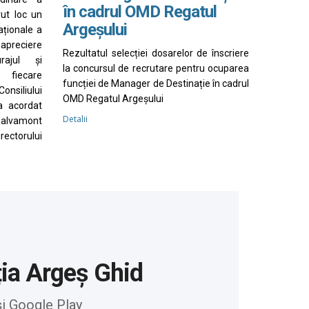
în cadrul OMD Regatul
vut loc un
Argeșului
aționale a
apreciere
Rezultatul selecției dosarelor de înscriere
rajul și
la concursul de recrutare pentru ocuparea
 fiecare
funcției de Manager de Destinație în cadrul
nsiliului
OMD Regatul Argeșului
a acordat
Detalii
Salvamont
irectorului
ția Argeș Ghid
și Google Play