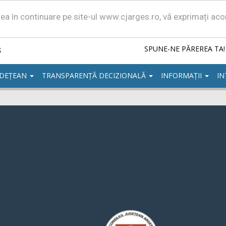
area în continuare pe site-ul www.cjarges.ro, vă exprimați ac
ș
SPUNE-NE PĂREREA TA!
UDEȚEAN
TRANSPARENȚĂ DECIZIONALĂ
INFORMAȚII
IN