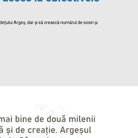
viața 
dețului Argeș, dar și să crească numărul de sosiri și
Biblioteca Jud
satisface inte
Detalii