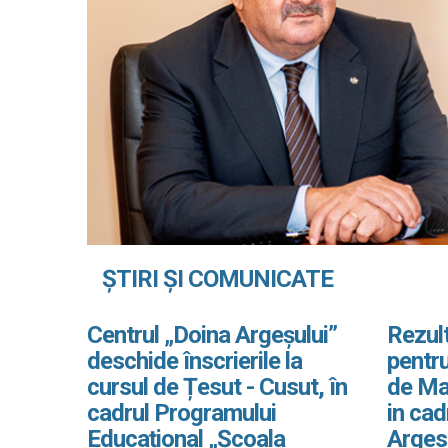
ȘTIRI ȘI COMUNICATE
Centrul „Doina Argeșului”
Rezult
deschide înscrierile la
pentru
cursul de Țesut - Cusut, în
de Ma
cadrul Programului
in ca
Educațional „Școala
Arges