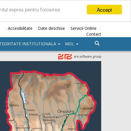
Accept
ordul expres pentru folosirea
Accesibilitate
Date deschise
Servicii Online
|
|
|
|
Contact
TEGRITATE INSTITUTIONALA
MOL