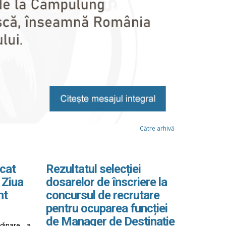
Către arhivă
cat
Rezultatul selecției
 Ziua
dosarelor de înscriere la
nt
concursul de recrutare
pentru ocuparea funcției
de Manager de Destinație
rdinare a