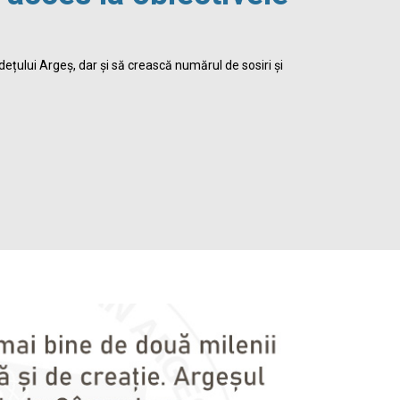
viața 
dețului Argeș, dar și să crească numărul de sosiri și
Biblioteca Jud
satisface inte
Detalii