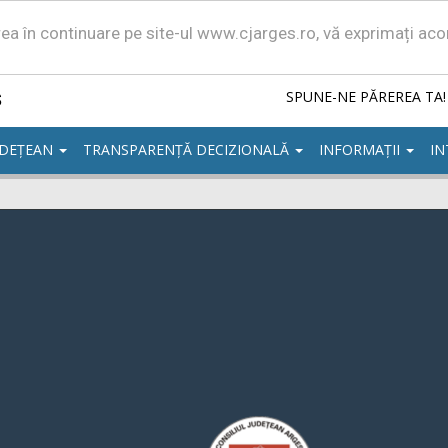
area în continuare pe site-ul www.cjarges.ro, vă exprimați ac
ș
SPUNE-NE PĂREREA TA!
UDEȚEAN
TRANSPARENȚĂ DECIZIONALĂ
INFORMAȚII
IN