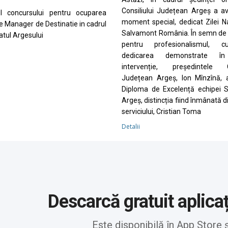
Consiliului Județean Argeș a a
ul concursului pentru ocuparea
moment special, dedicat Zilei N
de Manager de Destinatie in cadrul
Salvamont România. În semn de 
tul Argesului
pentru profesionalismul, cu
dedicarea demonstrate în
intervenție, președintele Co
Județean Argeș, Ion Mînzînă, 
Diploma de Excelență echipei 
Argeș, distincția fiind înmânată d
serviciului, Cristian Toma
Detalii
Descarcă gratuit aplica
Este disponibilă în App Store 