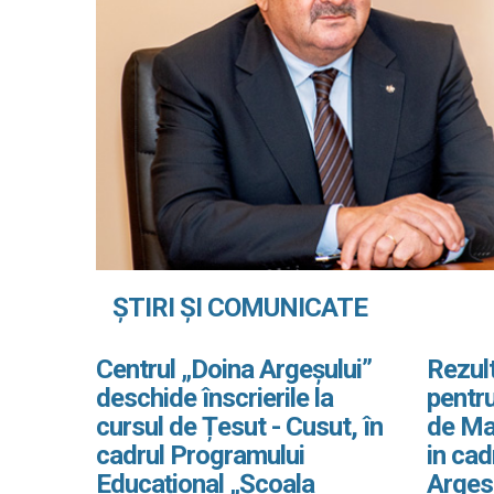
ȘTIRI ȘI COMUNICATE
Centrul „Doina Argeșului”
Rezult
deschide înscrierile la
pentru
cursul de Țesut - Cusut, în
de Ma
cadrul Programului
in ca
Educațional „Școala
Arges