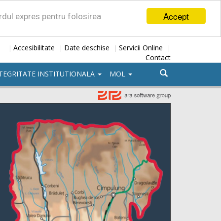
Accept
ordul expres pentru folosirea
Accesibilitate
Date deschise
Servicii Online
|
|
|
|
Contact
TEGRITATE INSTITUTIONALA
MOL