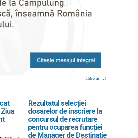
Către arhivă
cat
Rezultatul selecției
 Ziua
dosarelor de înscriere la
nt
concursul de recrutare
pentru ocuparea funcției
de Manager de Destinație
rdinare a