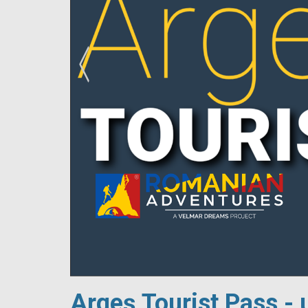
!
Argeș Tourist Pass - 