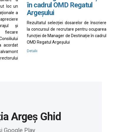
în cadrul OMD Regatul
vut loc un
Argeșului
aționale a
apreciere
Rezultatul selecției dosarelor de înscriere
rajul și
la concursul de recrutare pentru ocuparea
 fiecare
funcției de Manager de Destinație în cadrul
nsiliului
OMD Regatul Argeșului
a acordat
Detalii
Salvamont
irectorului
ția Argeș Ghid
și Google Play