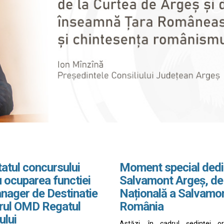
atul concursului
Moment special dedi
 ocuparea functiei
Salvamont Argeș, de
nager de Destinatie
Națională a Salvamo
drul OMD Regatul
România
ului
Astăzi, în cadrul ședinței o