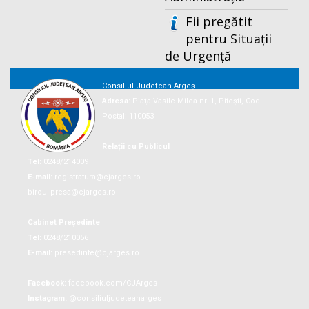
Fii pregătit
pentru Situații
de Urgență
Consiliul Județean Argeș
Adresa:
Piaţa Vasile Milea nr. 1, Piteşti, Cod
Postal: 110053
Relații cu Publicul
Tel:
0248/214009
E-mail:
registratura@cjarges.ro
birou_presa@cjarges.ro
Cabinet Președinte
Tel:
0248/210056
E-mail:
presedinte@cjarges.ro
Facebook:
facebook.com/CJArges
Instagram:
@consiliuljudeteanarges