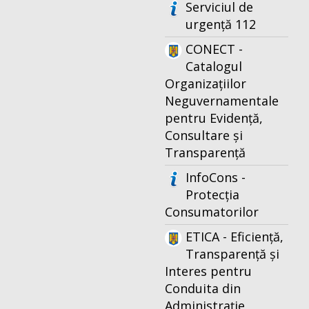
Serviciul de
urgență 112
CONECT -
Catalogul
Organizațiilor
Neguvernamentale
pentru Evidență,
Consultare și
Transparență
InfoCons -
Protecția
Consumatorilor
ETICA - Eficiență,
Transparență și
Interes pentru
Conduita din
Administrație