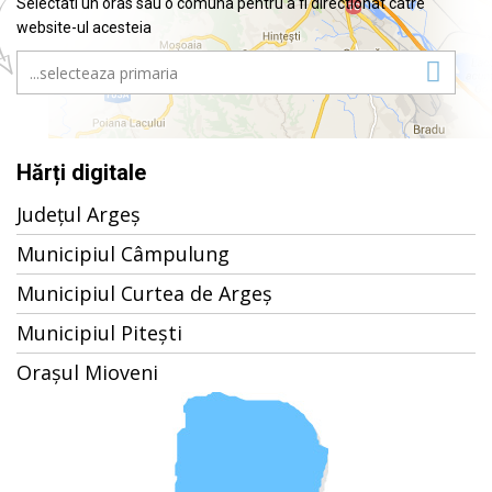
Selectati un oras sau o comuna pentru a fi directionat catre
website-ul acesteia
Hărți digitale
Județul Argeș
Municipiul Câmpulung
Municipiul Curtea de Argeș
Municipiul Pitești
Orașul Mioveni