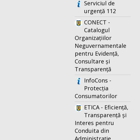
Serviciul de
urgență 112
CONECT -
Catalogul
Organizațiilor
Neguvernamentale
pentru Evidență,
Consultare și
Transparență
InfoCons -
Protecția
Consumatorilor
ETICA - Eficiență,
Transparență și
Interes pentru
Conduita din
Administrație