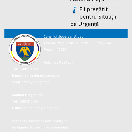
Fii pregătit
pentru Situații
de Urgență
Consiliul Județean Argeș
Adresa:
Piaţa Vasile Milea nr. 1, Piteşti, Cod
Postal: 110053
Relații cu Publicul
Tel:
0248/214009
E-mail:
registratura@cjarges.ro
birou_presa@cjarges.ro
Cabinet Președinte
Tel:
0248/210056
E-mail:
presedinte@cjarges.ro
Facebook:
facebook.com/CJArges
Instagram:
@consiliuljudeteanarges