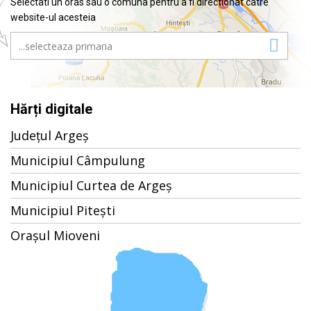
Selectati un oras sau o comuna pentru a fi directionat catre
website-ul acesteia
Hărți digitale
Județul Argeș
Municipiul Câmpulung
Municipiul Curtea de Argeș
Municipiul Pitești
Orașul Mioveni