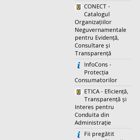
CONECT -
Catalogul
Organizațiilor
Neguvernamentale
pentru Evidență,
Consultare și
Transparență
InfoCons -
Protecția
Consumatorilor
ETICA - Eficiență,
Transparență și
Interes pentru
Conduita din
Administrație
Fii pregătit