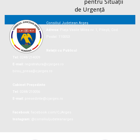
pentru Situații
de Urgență
Consiliul Județean Argeș
Adresa:
Piaţa Vasile Milea nr. 1, Piteşti, Cod
Postal: 110053
Relații cu Publicul
Tel:
0248/214009
E-mail:
registratura@cjarges.ro
birou_presa@cjarges.ro
Cabinet Președinte
Tel:
0248/210056
E-mail:
presedinte@cjarges.ro
Facebook:
facebook.com/CJArges
Instagram:
@consiliuljudeteanarges