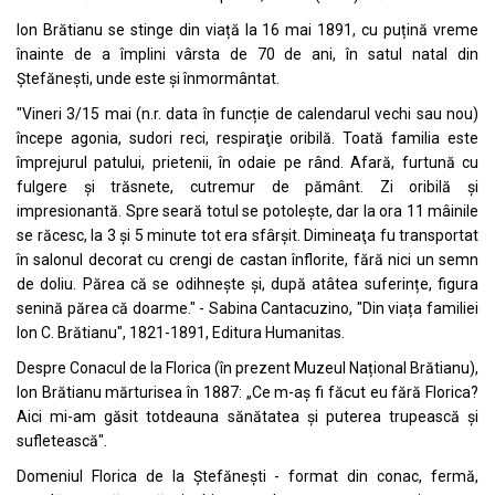
Ion Brătianu se stinge din viață la 16 mai 1891, cu puțină vreme
înainte de a împlini vârsta de 70 de ani, în satul natal din
Ștefănești, unde este și înmormântat.
"Vineri 3/15 mai (n.r. data în funcție de calendarul vechi sau nou)
începe agonia, sudori reci, respiraţie oribilă. Toată familia este
împrejurul patului, prietenii, în odaie pe rând. Afară, furtună cu
fulgere şi trăsnete, cutremur de pământ. Zi oribilă şi
impresionantă. Spre seară totul se potoleşte, dar la ora 11 mâinile
se răcesc, la 3 şi 5 minute tot era sfârşit. Dimineaţa fu transportat
în salonul decorat cu crengi de castan înflorite, fără nici un semn
de doliu. Părea că se odihneşte şi, după atâtea suferințe, figura
senină părea că doarme." - Sabina Cantacuzino, "Din viața familiei
Ion C. Brătianu", 1821-1891, Editura Humanitas.
Despre Conacul de la Florica (în prezent Muzeul Național Brătianu),
Ion Brătianu mărturisea în 1887: „Ce m-aş fi făcut eu fără Florica?
Aici mi-am găsit totdeauna sănătatea şi puterea trupească şi
sufletească".
Domeniul Florica de la Ștefănești - format din conac, fermă,