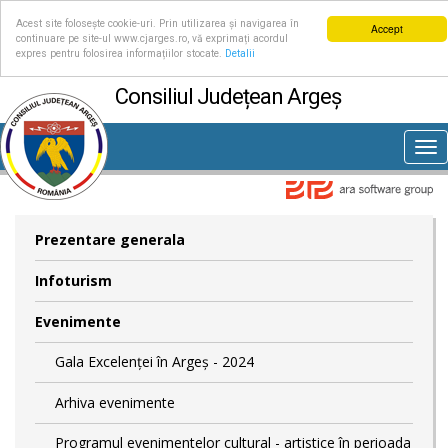
Acest site folosește cookie-uri. Prin utilizarea și navigarea în
Accept
continuare pe site-ul www.cjarges.ro, vă exprimați acordul
expres pentru folosirea informațiilor stocate.
Detalii
Consiliul Județean Argeș
Tog
nav
Prezentare generala
Infoturism
Evenimente
Gala Excelenței în Argeș - 2024
Arhiva evenimente
Programul evenimentelor cultural - artistice în perioada