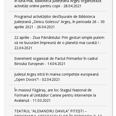
În luna mai, Biblioteca Județeană Argeș organizeaza
activități online pentru copii - 28.04.2021
Programul activităților desfășurate de Biblioteca
Județeană „Dinicu Golescu” Argeș, în perioada 26 – 30
aprilie 2021 - 26.04.2021
22 aprilie - Ziua Pământului: Prin gesturi simple putem
să ne bucurăm împreună de o planetă mai curată ! -
22.04.2021
Eveniment organizat de Pactul Primarilor în cadrul
Biroului European - 14.04.2021
Județul Argeș intră în marea competiție europeană
„Open Doors”! - 02.04.2021
În masivul Făgăraș, are loc Stagiul Naţional de
Formare al Unităţilor Canine pentru Intervenţie la
Avalanşă - 11.03.2021
TEATRUL “ALEXANDRU DAVILA” PITEȘTI –