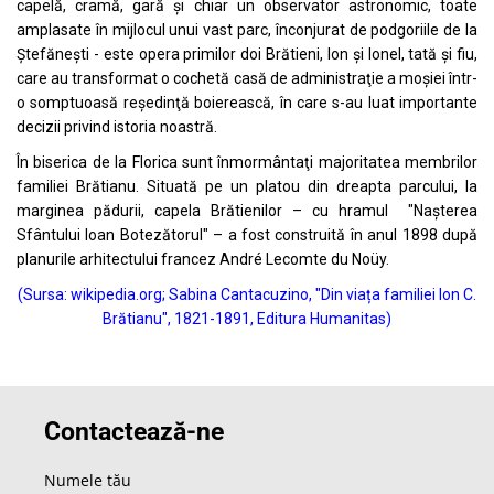
capelă, cramă, gară şi chiar un observator astronomic, toate
amplasate în mijlocul unui vast parc, înconjurat de podgoriile de la
Ștefănești - este opera primilor doi Brătieni, Ion şi Ionel, tată şi fiu,
care au transformat o cochetă casă de administraţie a moşiei într-
o somptuoasă reşedinţă boierească, în care s-au luat importante
decizii privind istoria noastră.
În biserica de la Florica sunt înmormântaţi majoritatea membrilor
familiei Brătianu. Situată pe un platou din dreapta parcului, la
marginea pădurii, capela Brătienilor – cu hramul "Naşterea
Sfântului Ioan Botezătorul" – a fost construită în anul 1898 după
planurile arhitectului francez André Lecomte du Noüy.
(Sursa: wikipedia.org; Sabina Cantacuzino, "Din viața familiei Ion C.
Brătianu", 1821-1891, Editura Humanitas)