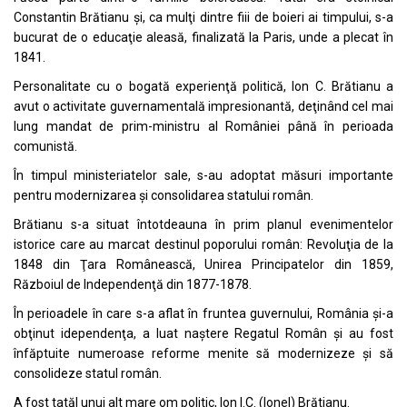
Constantin Brătianu și, ca mulţi dintre fiii de boieri ai timpului, s-a
bucurat de o educaţie aleasă, finalizată la Paris, unde a plecat în
1841.
Personalitate cu o bogată experienţă politică, Ion C. Brătianu a
avut o activitate guvernamentală impresionantă, deţinând cel mai
lung mandat de prim-ministru al României până în perioada
comunistă.
În timpul ministeriatelor sale, s-au adoptat măsuri importante
pentru modernizarea şi consolidarea statului român.
Brătianu s-a situat întotdeauna în prim planul evenimentelor
istorice care au marcat destinul poporului român: Revoluţia de la
1848 din Ţara Românească, Unirea Principatelor din 1859,
Războiul de Independenţă din 1877-1878.
În perioadele în care s-a aflat în fruntea guvernului, România şi-a
obţinut idependenţa, a luat naştere Regatul Român şi au fost
înfăptuite numeroase reforme menite să modernizeze şi să
consolideze statul român.
A fost tatăl unui alt mare om politic, Ion I.C. (Ionel) Brătianu.